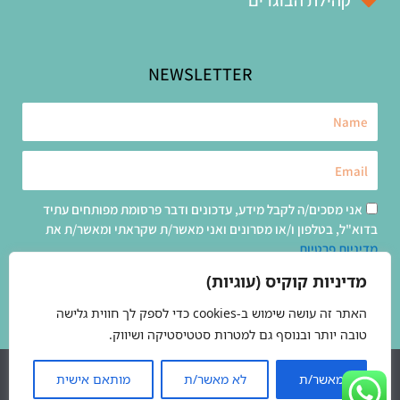
NEWSLETTER
Name
Email
אני מסכים/ה לקבל מידע, עדכונים ודבר פרסומת מפותחים עתיד
אישור
בדוא"ל, בטלפון ו/או מסרונים ואני מאשר/ת שקראתי ומאשר/ת את
קבלת
מדיניות פרטיות
עדכונים
מדיניות קוקיס (עוגיות)
SENT
האתר זה עושה שימוש ב-cookies כדי לספק לך חווית גלישה
טובה יותר ובנוסף גם למטרות סטטיסטיקה ושיווק.
זכויות יוצרים © פותחים עתיד בע"מ (חל"צ)
מאשר/ת
לא מאשר/ת
מותאם אישית
W
Y
F
I